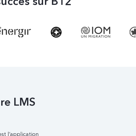
succès sur B12
tre LMS
t l’application