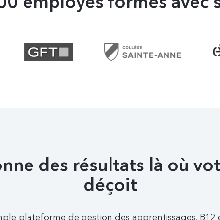
00 employés formés avec 
nne des résultats là où vo
déçoit
mple plateforme de gestion des apprentissages, B12 es