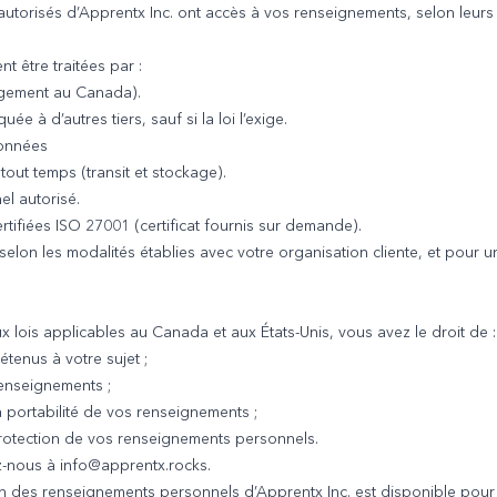
 autorisés d’Apprentx Inc. ont accès à vos renseignements, selon leurs
t être traitées par :
gement au Canada).
 à d’autres tiers, sauf si la loi l’exige.
données
out temps (transit et stockage).
el autorisé.
tifiées ISO 27001 (certificat fournis sur demande).
lon les modalités établies avec votre organisation cliente, et pour 
 lois applicables au Canada et aux États-Unis, vous avez le droit de :
enus à votre sujet ;
renseignements ;
portabilité de vos renseignements ;
protection de vos renseignements personnels.
ez-nous à info@apprentx.rocks.
n des renseignements personnels d’Apprentx Inc. est disponible pour