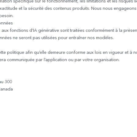
tion spécifique sur le fonctionnement, les limitations et les risques li
l’exactitude et la sécurité des contenus produits. Nous nous engageons à
 besoin.
données
ves aux fonctions d’IA générative sont traitées conformément à la prése
nnées ne seront pas utilisées pour entraîner nos modèles.
tte politique afin qu’elle demeure conforme aux lois en vigueur et à n
era communiquée par l’application ou par votre organisation.
au 300
Canada