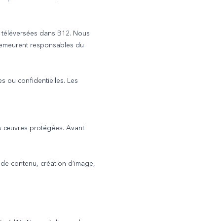
s téléversées dans B12. Nous
s demeurent responsables du
s ou confidentielles. Les
es œuvres protégées. Avant
n de contenu, création d’image,