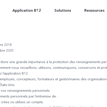
Application B12
Solutions
Ressources
.
bre 2018
mbre 2025
rdons une grande importance à la protection des renseignements pers
comment nous recueillons, utilisons, communiquons, conservons et pr
z l’application B12.
 employés, concepteurs, formateurs et gestionnaires des organisations
tats-Unis.
s vos renseignements personnels
ments personnels par l’entremise de :
 créez ou utilisez un compte;