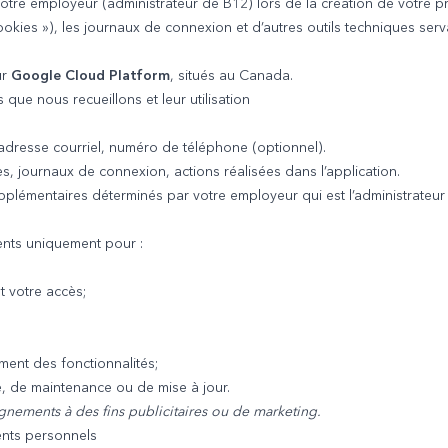
otre employeur (administrateur de B12) lors de la création de votre pro
kies »), les journaux de connexion et d’autres outils techniques servant
ur
Google Cloud Platform
, situés au Canada.
ue nous recueillons et leur utilisation
dresse courriel, numéro de téléphone (optionnel).
es, journaux de connexion, actions réalisées dans l’application.
plémentaires déterminés par votre employeur qui est l’administrateur 
ents uniquement pour :
t votre accès;
ement des fonctionnalités;
, de maintenance ou de mise à jour.
gnements à des fins publicitaires ou de marketing.
ents personnels