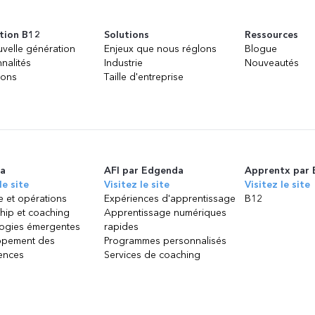
tion B12
Solutions
Ressources
velle génération
Enjeux que nous réglons
Blogue
nalités
Industrie
Nouveautés
ions
Taille d'entreprise
a
AFI par Edgenda
Apprentx par
le site
Visitez le site
Visitez le site
e et opérations
Expériences d'apprentissage
B12
hip et coaching
Apprentissage numériques
ogies émergentes
rapides
ppement des
Programmes personnalisés
ences
Services de coaching