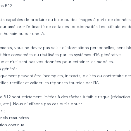
ans B12
tils capables de produire du texte ou des images à partir de donnée
our améliorer l’efficacité de certaines fonctionnalités Les utilisateur
un humain ou par une IA.
ments, vous ne devez pas saisir d’informations personnelles, sensible
 être conservées ou réutilisées par les systèmes d’IA générative.
sque et n’utilisent pas vos données pour entraîner les modèles.
us générés
quement peuvent être incomplets, inexacts, biaisés ou contrefaire d
fier, rectifier et valider les réponses fournies par l’IA.
e B12 sont strictement limitées à des tâches à faible risque (rédactio
tc.). Nous n’utilisons pas ces outils pour :
s ;
nnels rémunérés.
tion continue