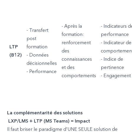
- Après la
- Indicateurs d
- Transfert
formation:
performance
post
renforcement
- Indicateur de
LTP
formation
des
comportemen
(B12)
- Données
connaissances
- Indice de
décisionnelles
et des
pertinence
- Performance
comportements
- Engagement
La complémentarité des solutions
LXP/LMS + LTP (MS Teams) = Impact
Il faut briser le paradigme d’UNE SEULE solution de